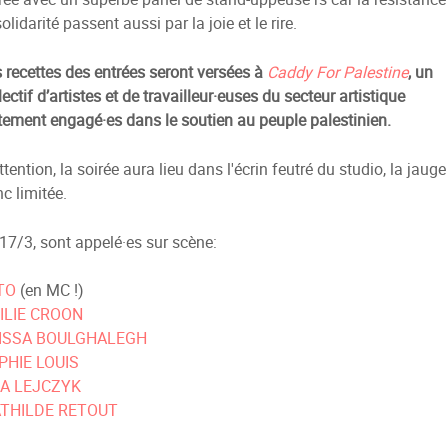
solidarité passent aussi par la joie et le rire.
 recettes des entrées seront versées à
Caddy For Palestine
, un
lectif d’artistes et de travailleur·euses du secteur artistique
tement engagé·es dans le soutien au peuple palestinien.
ttention, la soirée aura lieu dans l'écrin feutré du studio, la jauge
c limitée.
17/3, sont appelé·es sur scène:
TO
(en MC !)
ILIE CROON
ISSA BOULGHALEGH
PHIE LOUIS
SA LEJCZYK
THILDE RETOUT