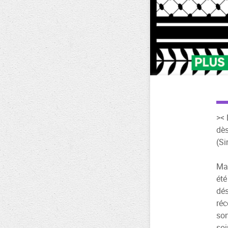
>< 
dès
(Si
Mal
été
dés
réc
so
soi