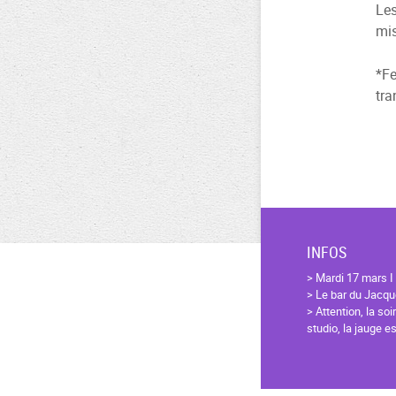
Les
mis
*Fe
tra
INFOS
> Mardi 17 mars I
> Le bar du Jacqu
> Attention, la soi
studio, la jauge e