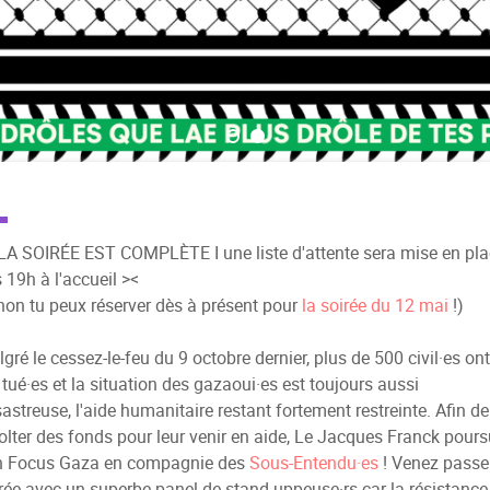
LA SOIRÉE EST COMPLÈTE I une liste d'attente sera mise en pla
 19h à l'accueil ><
non tu peux réserver dès à présent pour
la soirée du 12 mai
!)
gré le cessez-le-feu du 9 octobre dernier, plus de 500 civil·es ont
 tué·es et la situation des gazaoui·es est toujours aussi
astreuse, l'aide humanitaire restant fortement restreinte. Afin de
olter des fonds pour leur venir en aide, Le Jacques Franck pours
n Focus Gaza en compagnie des
Sous-Entendu·es
! Venez passer
rée avec un superbe panel de stand-uppeuse·rs car la résistance