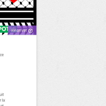
Réserver
ce
uit
 la
 et