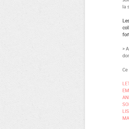
la 
Les
col
for
> A
don
Ce 
LE
EM
AN
SO
LI
MA