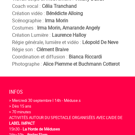
Coach vocal :
Célia Tranchand
Création vidéo :
Bénédicte Alloing
Scénographie :
Irma Morin
Costumes :
Irma Morin, Amarande Angely
Création Lumière :
Laurence Halloy
Régie générale, lumière et vidéo :
Léopold De Neve
Régie son :
Clément Braive
Coordination et diffusion :
Bianca Riccardi
Photographe :
Alice Piemme et Buchmann Cotterot
INFOS
> Mercredi 30 septembre I 14h - Méduse.s
> Dès 15 ans
> 70 minutes
ACTIVITÉS AUTOUR DU SPECTACLE ORGANISÉES AVEC L’AIDE DE
LABEL IMPACT
15h30 -
La Horde de Méduses
16h>19h -
Atelier Slam