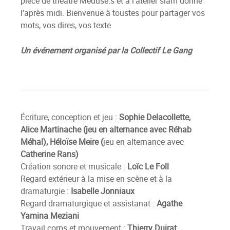
pièce de théâtre Méduse.s et à l’atelier slam donné
l’après midi. Bienvenue à toustes pour partager vos
mots, vos dires, vos texte
Un événement organisé par la Collectif Le Gang
Écriture, conception et jeu :
Sophie Delacollette,
Alice Martinache (jeu en alternance avec Réhab
Méhal), Héloïse Meire (
jeu en alternance avec
Catherine Rans)
Création sonore et musicale :
Loïc Le Foll
Regard extérieur à la mise en scène et à la
dramaturgie :
Isabelle Jonniaux
Regard dramaturgique et assistanat :
Agathe
Yamina Meziani
Travail corps et mouvement :
Thierry Duirat