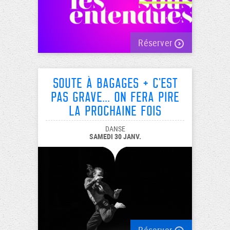
Réserver
Soute à Bagages + C'est
pas grave... on fera pire
la prochaine fois
DANSE
SAMEDI 30 JANV.
Réserver