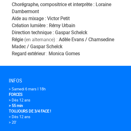
Chorégraphe, compositrice et interprète : Loraine
Dambermont
Aide au mixage :
Victor Petit
Création lumière :
Rémy Urbain
Direction technique :
Gaspar Schelck
Régie
(en alternance) :
Adèle Evans / Chamsedine
Madec / Gaspar Schelck
Regard
extérieur
:
Monica Gomes
INFOS
> Samedi 6 mars I 18h
FORCES
> Dès 12 ans
> 55 min
TOUJOURS DE 3/4 FACE !
> Dès 12 ans
> 20'