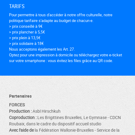
TARIFS
Pour permettre à tous d'accéder à notre offre culturelle, notre
politique tarifaire s'adapte au budget de chacun·e.
> prix conseillé à 9€
> prix plancher à 5,5€
> prix plein à 13,5€
> prix solidaire à 18€
Nous acceptons également les Art. 27.
Optez pour une impression à domicile ou téléchargez votre e-ticket
sur votre smartphone : vous évitez les files grâce au QR code.
Partenaires
FORCES
Production :
Asbl Hirschkuh
Coproduction :
Les Brigittines Bruxelles, Le Gymnase - CDCN
Roubaix, dans le cadre du dispositif accueil studio
Avec l'aide de
la Fédération Wallonie-Bruxelles - Service de la