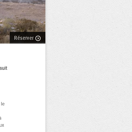
Réserver
suit
 le
à
aux