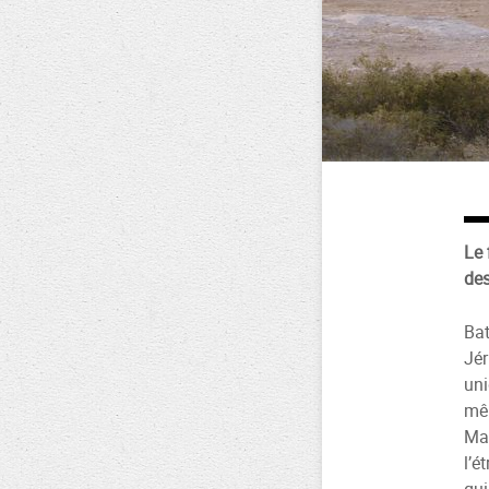
Le 
des
Bat
Jér
uni
mêm
Mal
l’é