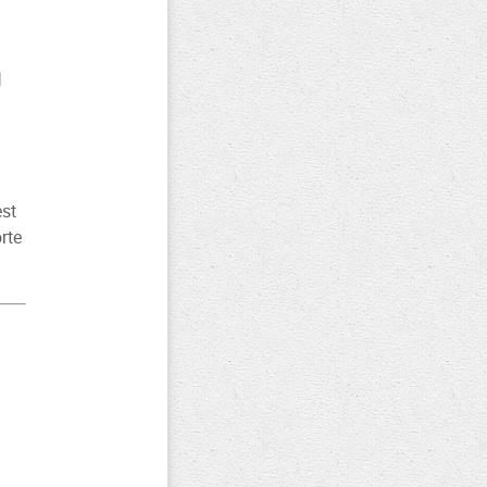
l
st
rte