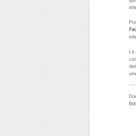
qui
int
Pro
Fed
int
Le
cad
des
une
Do
Bel