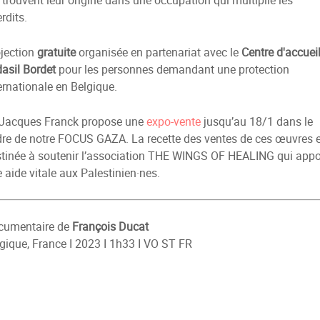
 trouvent leur origine dans une occupation qui multiplie les
erdits.
jection
gratuite
organisée en partenariat avec le
Centre d'accuei
asil Bordet
pour les personnes demandant une protection
ernationale en Belgique.
 Jacques Franck propose une
expo-vente
jusqu’au 18/1 dans le
re de notre FOCUS GAZA. La recette des ventes de ces œuvres e
tinée à soutenir l’association THE WINGS OF HEALING qui appo
 aide vitale aux Palestinien·nes.
cumentaire de
François Ducat
gique, France I 2023 I 1h33 I VO ST FR