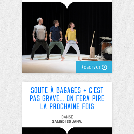
Réserver
Soute à Bagages + C'est
pas grave... on fera pire
la prochaine fois
DANSE
SAMEDI 30 JANV.