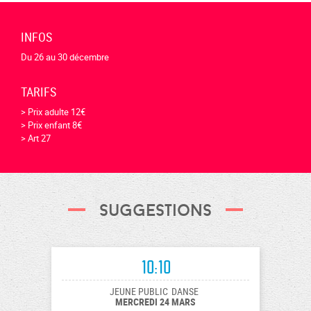
INFOS
Du 26 au 30 décembre
TARIFS
> Prix adulte 12€
> Prix enfant 8€
> Art 27
Suggestions
10:10
JEUNE PUBLIC
DANSE
MERCREDI 24 MARS