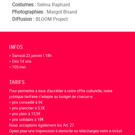
Costumes :
Selma Raphard
Photographies :
Margot Briand
Diffusion :
BLOOM Project
INFOS
> Samedi 23 janvier I 18h
> Dès 14 ans
> 105 min
TARIFS
Pour permettre à tous d'accéder à notre offre culturelle, notre
politique tarifaire s'adapte au budget de chacun·e.
> prix conseillé à 9€
> prix plancher à 5,5€
> prix plein à 13,5€
> prix solidaire à 18€
Nous acceptons également les Art. 27.
Optez pour une impression à domicile ou téléchargez votre e-ticket