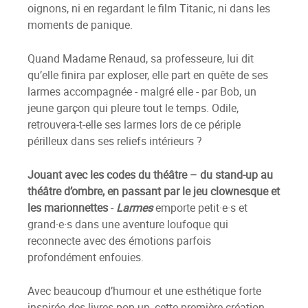
oignons, ni en regardant le film Titanic, ni dans les
moments de panique.
Quand Madame Renaud, sa professeure, lui dit
qu’elle finira par exploser, elle part en quête de ses
larmes accompagnée - malgré elle - par Bob, un
jeune garçon qui pleure tout le temps. Odile,
retrouvera-t-elle ses larmes lors de ce périple
périlleux dans ses reliefs intérieurs ?
Jouant avec les codes du théâtre – du stand-up au
théâtre d’ombre, en passant par le jeu clownesque et
les marionnettes
-
Larmes
emporte petit·e·s et
grand·e·s dans une aventure loufoque qui
reconnecte avec des émotions parfois
profondément enfouies.
Avec beaucoup d’humour et une esthétique forte
inspirée des livres pop-up, cette première création