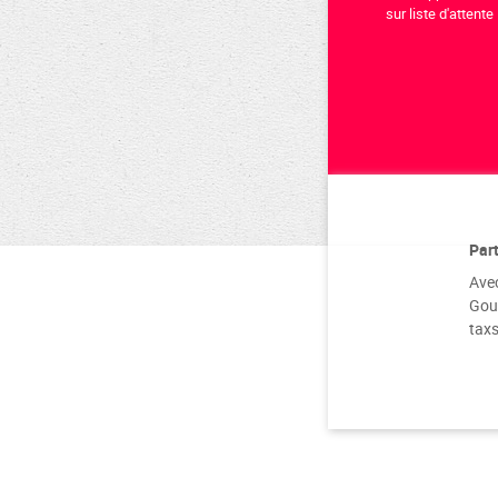
sur liste d'attente 
Par
Avec
Gouv
taxs