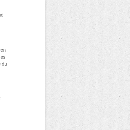
ud
son
des
e du