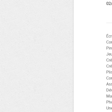
02/
Écr
Con
Pir
Jeu
Cré
Cré
Pli
Con
Ass
Dév
Mar
Pho
Une