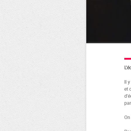
L'é
Il 
et 
d'é
par
On 