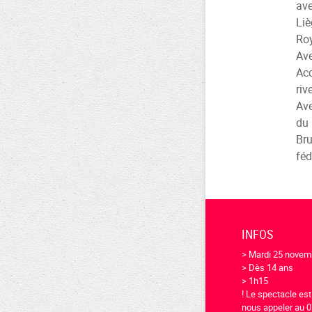
ave
Liè
Roy
Ave
Acc
riv
Ave
du 
Bru
féd
INFOS
> Mardi 25 novem
> Dès 14 ans
> 1h15
! Le spectacle es
nous appeler au 0