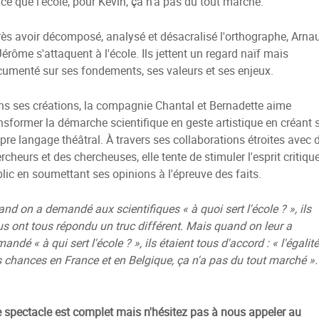
ce que l'école, pour Kévin, ça n'a pas du tout marché.
ès avoir décomposé, analysé et désacralisé l'orthographe, Arna
Jérôme s'attaquent à l'école. Ils jettent un regard naïf mais
umenté sur ses fondements, ses valeurs et ses enjeux.
s ses créations, la compagnie Chantal et Bernadette aime
nsformer la démarche scientifique en geste artistique en créant 
pre langage théâtral. À travers ses collaborations étroites avec 
rcheurs et des chercheuses, elle tente de stimuler l'esprit critiqu
lic en soumettant ses opinions à l'épreuve des faits.
nd on a demandé aux scientifiques « à quoi sert l'école ? », ils
s ont tous répondu un truc différent. Mais quand on leur a
andé « à qui sert l'école ? », ils étaient tous d'accord : « l'égalité
 chances en France et en Belgique, ça n'a pas du tout marché ».
e spectacle est complet mais n'hésitez pas à nous appeler au