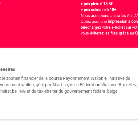
!
> prix plein à 13,5€
> prix solidaire à 18€
Nous acceptons aussi les Art. 27
Optez pour une
impression à dom
téléchargez votre e-ticket sur vo
vous éviterez les files grâce au
Q
tenaires
 le soutien financier de la bourse Rayonnement Wallonie, initiative du
ernement wallon, géré par St'art sa, de la Fédération Wallonie-Bruxelles,
helter.be, ING et du tax-shelter du gouvernement fédéral belge.