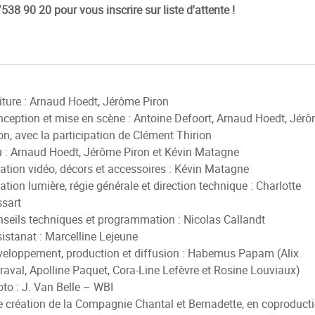
538 90 20 pour vous inscrire sur liste d'attente !
iture : Arnaud Hoedt, Jérôme Piron
ception et mise en scène : Antoine Defoort, Arnaud Hoedt, Jér
on, avec la participation de Clément Thirion
 : Arnaud Hoedt, Jérôme Piron et Kévin Matagne
ation vidéo, décors et accessoires : Kévin Matagne
ation lumière, régie générale et direction technique : Charlotte
ssart
seils techniques et programmation : Nicolas Callandt
istanat : Marcelline Lejeune
eloppement, production et diffusion : Habemus Papam (Alix
aval, Apolline Paquet, Cora-Line Lefèvre et Rosine Louviaux)
to : J. Van Belle – WBI
 création de la Compagnie Chantal et Bernadette, en coproduct