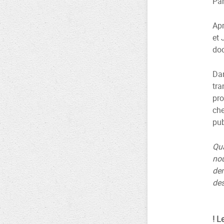
Par
Apr
et 
doc
Dan
tra
pro
che
pub
Qua
nou
dem
des
! L