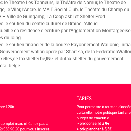
c le Théâtre Les Tanneurs, le Théâtre de Namur, le Théâtre de
ge, le Vilar, l’Ancre, le MAIF Social Club, le Théâtre du Champ du
 – Ville de Guingamp, La Coop asbl et Shelter Prod.
c le soutien du centre culturel de Braine-L’Alleud.
ueillie en résidence d’écriture par l’Agglomération Montargeoise
es du loing.
c le soutien financier de la bourse Rayonnement Wallonie, initia
Gouvernement wallon,opéré par St’art sa, de la FédérationWallon
xelles,de taxshelter.be,ING et dutax-shelter du gouvernement
éral belge.
TARIFS
bre I 20h
Pour permettre à toustes d'accéde
culturelle, notre politique tarifair
budget de chacun·e.
t complet mais n'hésitez pas à
> prix conseillé à 9€
2/538 90 20 pour vous inscrire
> prix plancher à 5,5€