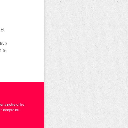
 Et
tive
ie-
r à notre offre
e s'adapte au