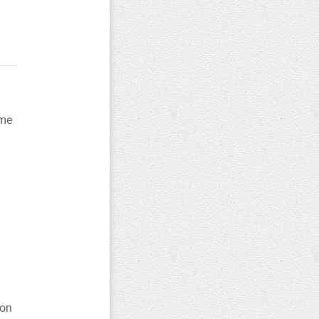
ôme
ion