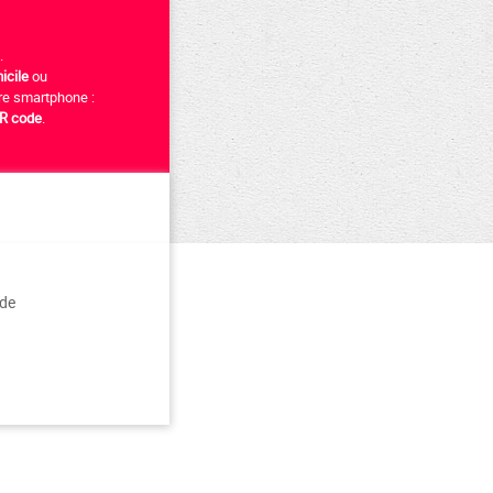
.
icile
ou
tre smartphone :
R code
.
 de