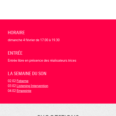
HORAIRE
dimanche 4 février de 17.00 à 19.30
ENTRÉE
Entrée libre en présence des réalisateurs.trices
LA SEMAINE DU SON
02.02
Febeme
03.02
Listening Intervention
04.02
Empreinte