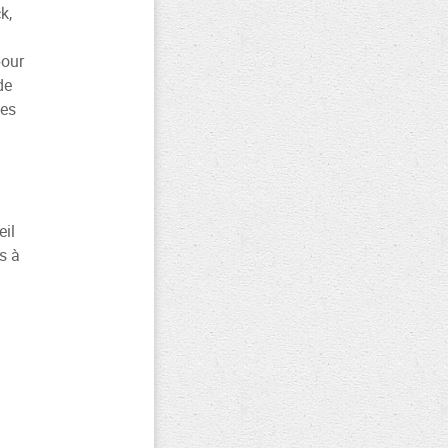
k,
pour
de
ces
eil
s à