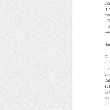
Cin
la 
mon
réf
pub
rel
Une
C’e
inc
bes
vis
Cet
ava
Si 
res
ide