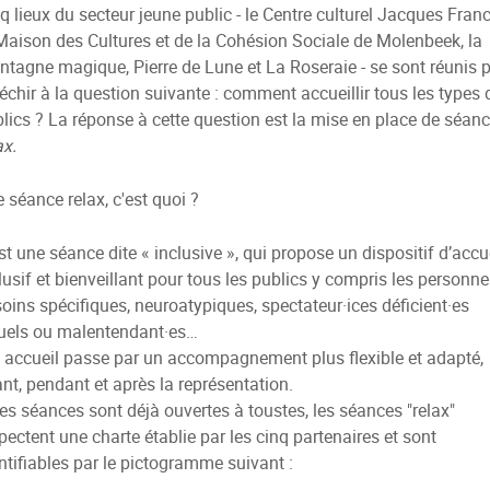
q lieux du secteur jeune public - le Centre culturel Jacques Franc
Maison des Cultures et de la Cohésion Sociale de Molenbeek, la
tagne magique, Pierre de Lune et La Roseraie - se sont réunis 
léchir à la question suivante : comment accueillir tous les types 
lics ? La réponse à cette question est la mise en place de séan
ax.
 séance relax, c'est quoi ?
st une séance dite « inclusive », qui propose un dispositif d’accu
lusif et bienveillant pour tous les publics y compris les personne
oins spécifiques, neuroatypiques, spectateur·ices déficient·es
uels ou malentendant·es…
 accueil passe par un accompagnement plus flexible et adapté,
nt, pendant et après la représentation.
les séances sont déjà ouvertes à toustes, les séances "relax"
pectent une charte établie par les cinq partenaires et sont
ntifiables par le pictogramme suivant :