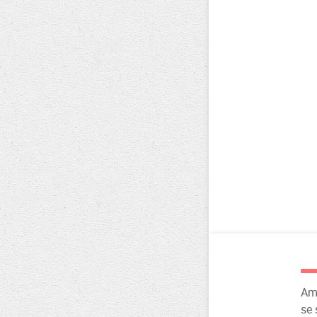
Amé
se 