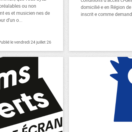
conditions d'accès ci-de
préalables ou non
domicilié·e en Région de 
ant·es et musicien·nes de
inscrit·e comme demande
ur d’un o...
ublié le vendredi 24 juillet 26