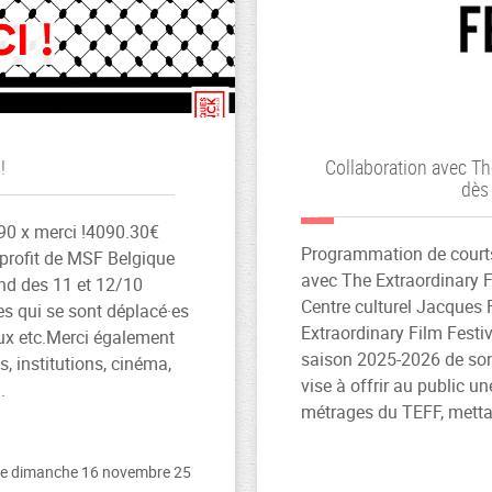
!
Collaboration avec Th
dès 
90 x merci !4090.30€
Programmation de courts
profit de MSF Belgique
avec The Extraordinary F
nd des 11 et 12/10
Centre culturel Jacques 
·es qui se sont déplacé·es
Extraordinary Film Festi
eux etc.Merci également
saison 2025-2026 de son 
s, institutions, cinéma,
vise à offrir au public u
.
métrages du TEFF, mettan
 le dimanche 16 novembre 25