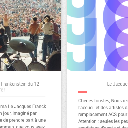
t Frankenstein du 12
Le Jacques
e !
Cher·es toustes, Nous re
inéma Le Jacques Franck
l'accueil et des artistes 
n jour, imaginé par
remplacement ACS pour 
e de prendre part à une
Attention : seules les pe
commun, que vous ayez