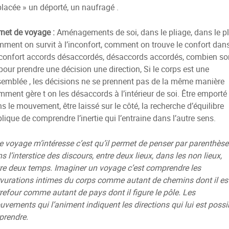
lacée » un déporté, un naufragé .
net de voyage :
Aménagements de soi, dans le pliage, dans le pl
ment on survit à l’inconfort, comment on trouve le confort dan
nconfort accords désaccordés, désaccords accordés, combien so
 pour prendre une décision une direction, Si le corps est une
emblée , les décisions ne se prennent pas de la même manière
ment gère t on les désaccords à l’intérieur de soi. Être emporté
s le mouvement, être laissé sur le côté, la recherche d’équilibre
lique de comprendre l’inertie qui l’entraine dans l’autre sens.
le voyage m’intéresse c’est qu’il permet de penser par parenthèse
s l’interstice des discours, entre deux lieux, dans les non lieux,
re deux temps. Imaginer un voyage c’est comprendre les
vurations intimes du corps comme autant de chemins dont il est
refour comme autant de pays dont il figure le pôle. Les
vements qui l’animent indiquent les directions qui lui est possi
prendre.