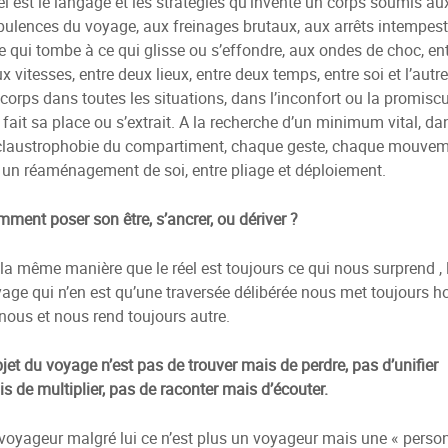
l est le langage et les stratégies qu’invente un corps soumis au
bulences du voyage, aux freinages brutaux, aux arrêts intempesti
ce qui tombe à ce qui glisse ou s’effondre, aux ondes de choc, en
x vitesses, entre deux lieux, entre deux temps, entre soi et l’autre
corps dans toutes les situations, dans l’inconfort ou la promiscui
 fait sa place ou s’extrait. A la recherche d’un minimum vital, da
claustrophobie du compartiment, chaque geste, chaque mouve
 un réaménagement de soi, entre pliage et déploiement.
ment poser son être, s’ancrer, ou dériver ?
la même manière que le réel est toujours ce qui nous surprend , 
age qui n’en est qu’une traversée délibérée nous met toujours h
nous et nous rend toujours autre.
bjet du voyage n’est pas de trouver mais de perdre, pas d’unifier
s de multiplier, pas de raconter mais d’écouter.
voyageur malgré lui ce n’est plus un voyageur mais une « perso