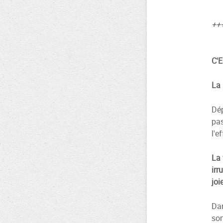
++
C'
La 
Dép
pas
l'e
La 
irr
joi
Dan
sor