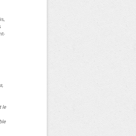
is,
s
nt-
s,
 le
ble