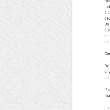
Que
tur
à 
deu
Un 
qui
la 
est
Com
De 
voy
de 
L’o
mai
Le 