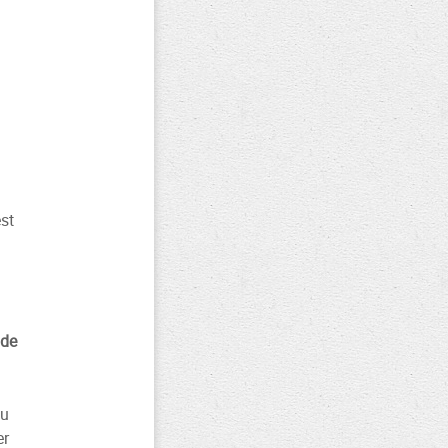
st
 de
du
er