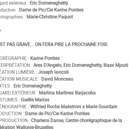
ard extérieur :
Eric Domeneghetty
duction :
Dame de Pic/Cie Karine Ponties
tographies :
Marie-Christine Paquot
+
EST PAS GRAVE... ON FERA PIRE LA PROCHAINE FOIS
ORÉGRAPHIE :
Karine Ponties
TERPRÉTATION :
Ares D’Angelo, Eric Domeneghetty, Iliass Mjouti
ÉATION LUMIÈRE :
Joseph Iavicoli
ÉATION MUSICALE :
David Monceau
XTES :
Eric Domeneghetty
GARD EXTÉRIEUR :
Martina Martinez Barjacoba
STUMES :
Gaëlle Marras
ÉNOGRAPHIE :
Wilfried Roche Maëstroni x Marie Gourdain
ODUCTION :
Dame de Pic/Cie Karine Ponties
PRODUCTION :
Charleroi Danse, Centre chorégraphique de la
ération Wallonie-Bruxelles