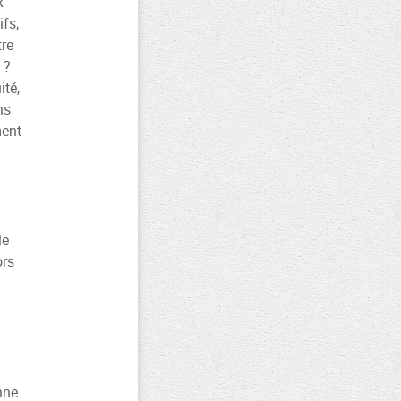
x
fs,
tre
 ?
té,
ns
ment
le
ors
nne