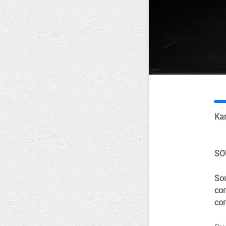
Kar
SO
Sou
cor
cor