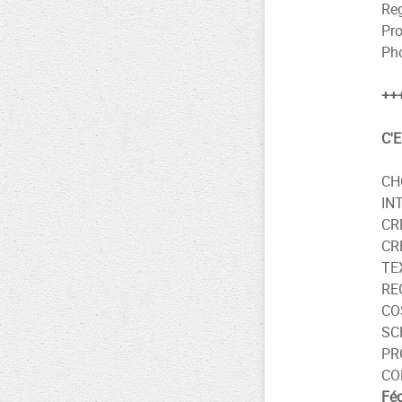
Reg
Pro
Pho
++
C'
CH
IN
CR
CR
TE
RE
CO
SC
PR
CO
Féd