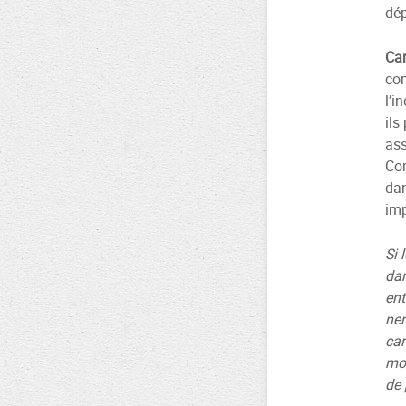
dép
Car
com
l’i
ils
ass
Com
dan
imp
Si 
dan
ent
ner
car
mou
de 