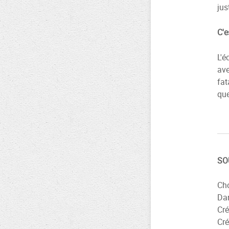
jus
C'e
L'é
ave
fat
que
SO
Cho
Da
Cré
Cré