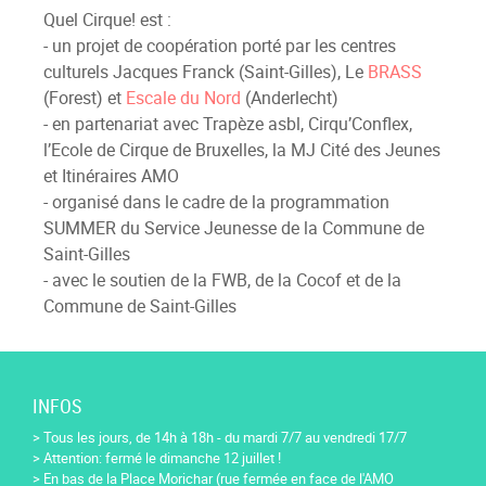
Quel Cirque! est :
- un projet de coopération porté par les centres
culturels Jacques Franck (Saint-Gilles), Le
BRASS
(Forest) et
Escale du Nord
(Anderlecht)
- en partenariat avec Trapèze asbl, Cirqu’Conflex,
l’Ecole de Cirque de Bruxelles, la MJ Cité des Jeunes
et Itinéraires AMO
- organisé dans le cadre de la programmation
SUMMER du Service Jeunesse de la Commune de
Saint-Gilles
- avec le soutien de la FWB, de la Cocof et de la
Commune de Saint-Gilles
INFOS
> Tous les jours, de 14h à 18h - du mardi 7/7 au vendredi 17/7
> Attention: fermé le dimanche 12 juillet !
> En bas de la Place Morichar (rue fermée en face de l'AMO