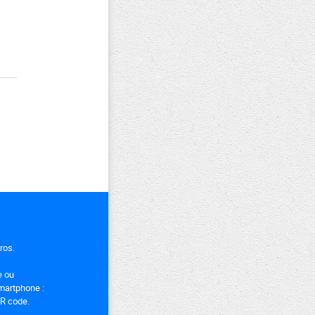
uros.
e ou
smartphone :
QR code.