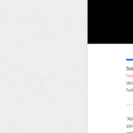
So
l'e
des
fai
- - -
"Ab
ali