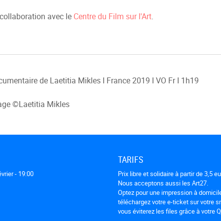
collaboration avec le
Centre du Film sur l'Art
.
umentaire de Laetitia Mikles I France 2019 I VO Fr I 1h19
ge ©Laetitia Mikles
TARIFS
vrier - 19:00
Prix libre et solidaire à partir de 3,5 e
Nous acceptons aussi les Art27.
Optez pour une impression à domicil
téléchargez votre e-ticket sur votre 
vous éviterez les files grâce à votre 