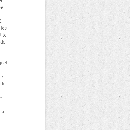
le
de
é,
 les
tite
 de
e
quel
-
le
 de
r
dra