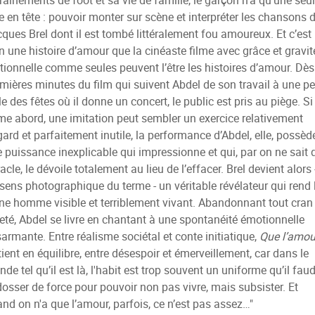
raînements de foot et sa vie de famille, le garçon n’a qu’une seu
e en tête : pouvoir monter sur scène et interpréter les chansons 
ques Brel dont il est tombé littéralement fou amoureux. Et c’est
n une histoire d’amour que la cinéaste filme avec grâce et gravit
ationnelle comme seules peuvent l’être les histoires d’amour. Dès
mières minutes du film qui suivent Abdel de son travail à une pe
le des fêtes où il donne un concert, le public est pris au piège. Si
me abord, une imitation peut sembler un exercice relativement
gard et parfaitement inutile, la performance d’Abdel, elle, possèd
 puissance inexplicable qui impressionne et qui, par on ne sait 
acle, le dévoile totalement au lieu de l’effacer. Brel devient alors 
sens photographique du terme - un véritable révélateur qui rend 
ne homme visible et terriblement vivant. Abandonnant tout cran
eté, Abdel se livre en chantant à une spontanéité émotionnelle
armante. Entre réalisme sociétal et conte initiatique,
Que l’amou
tient en équilibre, entre désespoir et émerveillement, car dans le
de tel qu’il est là, l'habit est trop souvent un uniforme qu’il fau
osser de force pour pouvoir non pas vivre, mais subsister. Et
nd on n'a que l’amour, parfois, ce n’est pas assez…"