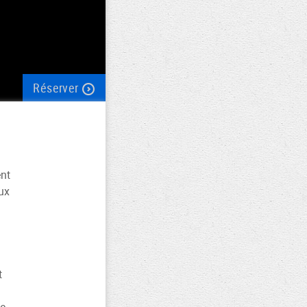
Réserver
ent
ux
t