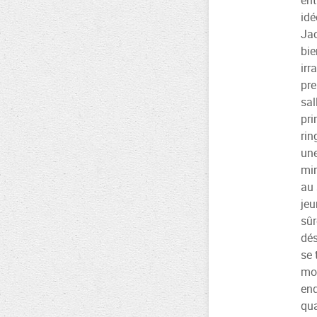
ent
idé
Jac
bie
irr
pre
sal
pri
rin
une
mir
au 
jeu
sûr
dés
se 
mon
end
qua