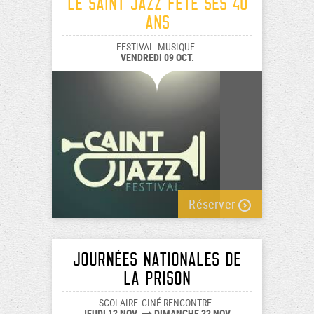
Le Saint Jazz fête ses 40
ans
FESTIVAL
MUSIQUE
VENDREDI 09 OCT.
Réserver
Journées nationales de
la prison
SCOLAIRE
CINÉ RENCONTRE
JEUDI 12 NOV.
DIMANCHE 22 NOV.