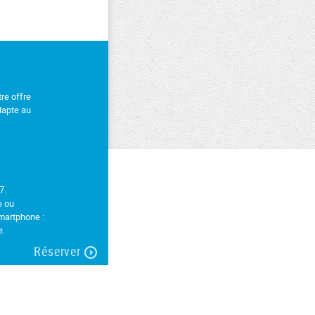
re offre
adapte au
7.
e ou
smartphone :
e.
Réserver