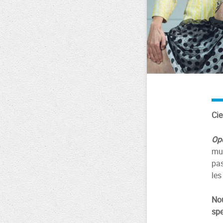
Ci
Op
mus
pas
les
Nou
spe