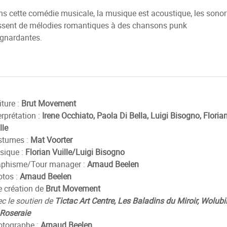
s cette comédie musicale, la musique est acoustique, les sonor
sent de mélodies romantiques à des chansons punk
gnardantes.
iture :
Brut Movement
erprétation :
Irene Occhiato, Paola Di Bella, Luigi Bisogno, Floria
lle
stumes :
Mat Voorter
sique :
Florian Vuille/Luigi Bisogno
aphisme/Tour manager :
Arnaud Beelen
tos :
Arnaud Beelen
 création de
Brut Movement
c le soutien de
Tictac Art Centre, Les Baladins du Miroir, Wolubil
Roseraie
otographe :
Arnaud Beelen