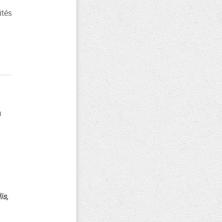
ités
n
is,