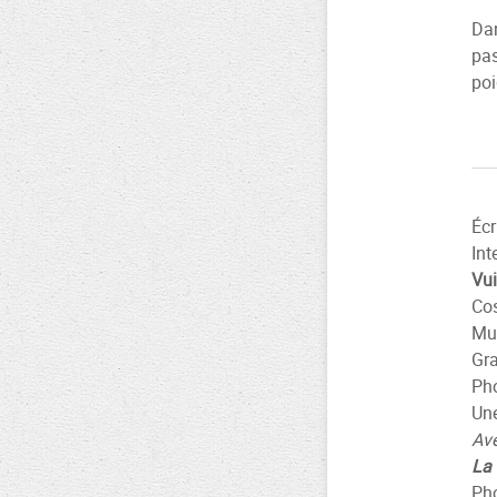
Dan
pas
poi
Écr
Int
Vui
Co
Mu
Gr
Pho
Une
Ave
La 
Ph