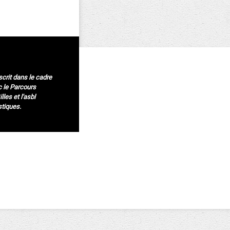
scrit dans le cadre
c le Parcours
lles et l'asbl
stiques.