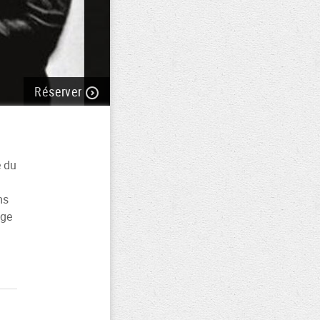
Réserver
e du
ms
uge