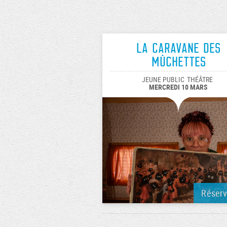
La caravane des
Mûchettes
JEUNE PUBLIC
THÉÂTRE
MERCREDI 10 MARS
Réser