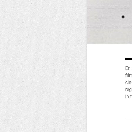
En 
fil
cin
reg
la 