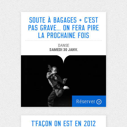
Soute à Bagages + C'est
pas grave... on fera pire
la prochaine fois
DANSE
SAMEDI 30 JANV.
Réserver
T'façon on est en 2012