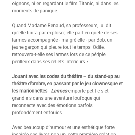
oignons, ni en regardant le film Titanic, ni dans les
moments de panique.
Quand Madame Renaud, sa professeure, lui dit
qu’elle finira par exploser, elle part en quête de ses
larmes accompagnée - malgré elle - par Bob, un
jeune garçon qui pleure tout le temps. Odile,
retrouvera-t-elle ses larmes lors de ce périple
périlleux dans ses reliefs intérieurs ?
Jouant avec les codes du théâtre – du stand-up au
théâtre d’ombre, en passant par le jeu clownesque et
les marionnettes
-
Larmes
emporte petit·e·s et
grand·e·s dans une aventure loufoque qui
reconnecte avec des émotions parfois
profondément enfouies.
Avec beaucoup d’humour et une esthétique forte
inspirée des livres pop-up, cette première création