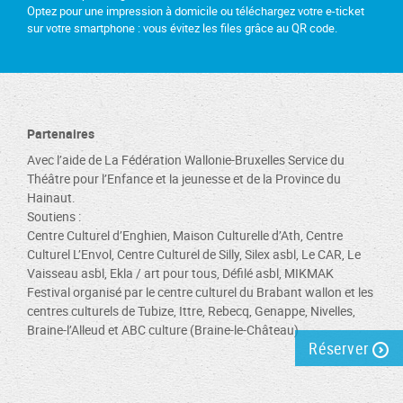
Optez pour une impression à domicile ou téléchargez votre e-ticket
sur votre smartphone : vous évitez les files grâce au QR code.
Partenaires
Avec l’aide de La Fédération Wallonie-Bruxelles Service du
Théâtre pour l’Enfance et la jeunesse et de la Province du
Hainaut.
Soutiens :
Centre Culturel d’Enghien, Maison Culturelle d’Ath, Centre
Culturel L’Envol, Centre Culturel de Silly, Silex asbl, Le CAR, Le
Vaisseau asbl, Ekla / art pour tous, Défilé asbl, MIKMAK
Festival organisé par le centre culturel du Brabant wallon et les
centres culturels de Tubize, Ittre, Rebecq, Genappe, Nivelles,
Braine-l’Alleud et ABC culture (Braine-le-Château)
Réserver