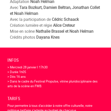
Adaptation
Noah Helman
Avec
Tara Bozkurt, Damien Beltran, Jonathan Collet
et Noah Helman
Avec la participation de
Cédric Schaack
Création lumière et régie
Alice Creteur
Mise en scène
Nathalie Brassel et Noah Helman
Crédits photos
Dayana Knes
INFOS
> Mercredi 28 janvier I 17h30
> Durée 1h05
> Dès 16 ans
> Dans le cadre du Festival Propulse, vitrine pluridisciplinaire des
arts de la scène en FWB.
TARIFS
Pour permettre à tous d'accéder à notre offre culturelle, notre
politique tarifaire s'adapte au budget de chacun·e.