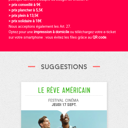
> prix conseillé à 9€
> prix plancher à 5,5€
> prix plein à 13,5€
> prix solidaire à 18€
Nous acceptons également les Art. 27.
Optez pour une
impression à domicile
ou téléchargez votre e-ticket
sur votre smartphone : vous évitez les files grâce au
QR code
.
Suggestions
Le Rêve américain
FESTIVAL
CINÉMA
JEUDI 17 SEPT.