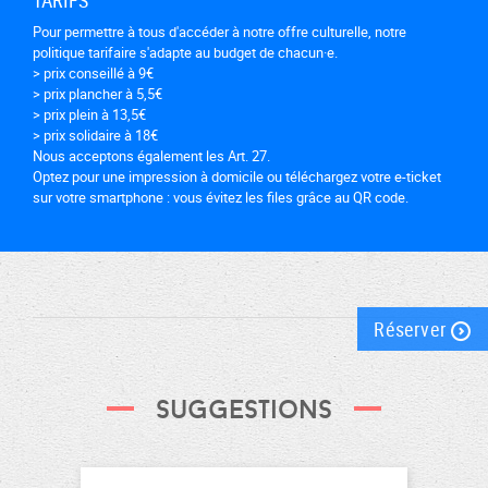
Pour permettre à tous d'accéder à notre offre culturelle, notre
politique tarifaire s'adapte au budget de chacun·e.
> prix conseillé à 9€
> prix plancher à 5,5€
> prix plein à 13,5€
> prix solidaire à 18€
Nous acceptons également les Art. 27.
Optez pour une impression à domicile ou téléchargez votre e-ticket
sur votre smartphone : vous évitez les files grâce au QR code.
Réserver
Suggestions