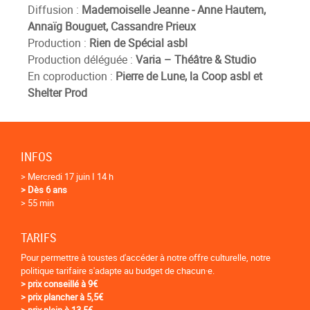
Diffusion :
Mademoiselle Jeanne - Anne Hautem,
Annaïg Bouguet, Cassandre Prieux
Production :
Rien de Spécial asbl
Production déléguée :
Varia – Théâtre & Studio
En coproduction :
Pierre de Lune, la Coop asbl et
Shelter Prod
INFOS
> Mercredi 17 juin I 14 h
> Dès 6 ans
> 55 min
TARIFS
Pour permettre à toustes d'accéder à notre offre culturelle, notre
politique tarifaire s'adapte au budget de chacun·e.
> prix conseillé à 9€
> prix plancher à 5,5€
> prix plein à 13,5€