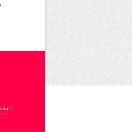
 |
icle 27 :
ne au