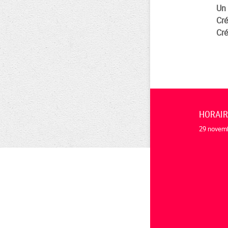
Un 
Cré
Cré
HORAI
29 novemb