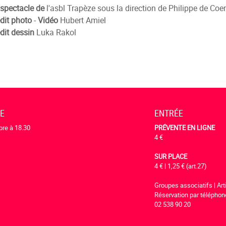
spectacle de
l'asbl Trapèze sous la direction de Philippe de Coen
dit photo
-
Vidéo
Hubert Amiel
dit dessin
Luka Rakol
RE
ENTRÉE
re à 18.30
PRÉVENTE EN LIGNE
4 €
SUR PLACE
4 € | 1,25 € (art.27)
Groupes associatifs | Art
Réservation par télépho
02 538 90 20