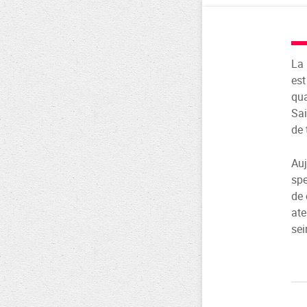
La 
est
qua
Sai
de 
Auj
sp
de 
ate
sei