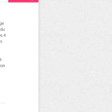
ge
 du
es 4
rs
t-
ion