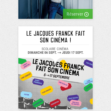
la
réalisation
Réserver
de
la
vidéo
!Une
LE JACQUES FRANCK FAIT
collaboration
SON CINÉMA !
entre
SCOLAIRE
CINÉMA
le
DIMANCHE 06 SEPT.
JEUDI 17 SEPT.
Centre
cultu...