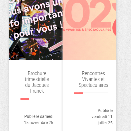
Brochure
Rencontres
trimestrielle
Vivantes et
du Jacques
Spectaculaires
Franck
Depuis
Oyez
toujours,
Publié le
oyez
le
Publié le samedi
vendredi 11
ami·es
15 novembre 25
Jacques
juillet 25
fidèles
Franck