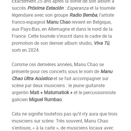
Exactement 25 ans après la sortie de son album à
succès
Próxima Estación
:
Esperanza
et la tournée
légendaire avec son groupe
Radio Bemba
, l’artiste
franco-espagnol
Manu Chao
revient en Belgique,
aux Pays-Bas, en Allemagne et dans le nord de la
France. Cette tournée s’inscrit dans le cadre de la
promotion de son dernier album studio,
Viva Tú
,
sorti en 2024.
Comme ces dernières années, Manu Chao se
présente pour ces concerts sous le nom de
Manu
Chao Ultra Acústico
et se fait accompagner sur
scène par deux musiciens : le jeune guitariste
argentin
Mati « Matumatiok »
et le percussionniste
galicien
Miguel Rumbao
.
Cela ne signifie toutefois pas qu’il n’y aura que trois
musiciens sur scène. Très souvent, Manu Chao
s’entoure, « à la carte », de musiciens locaux avec