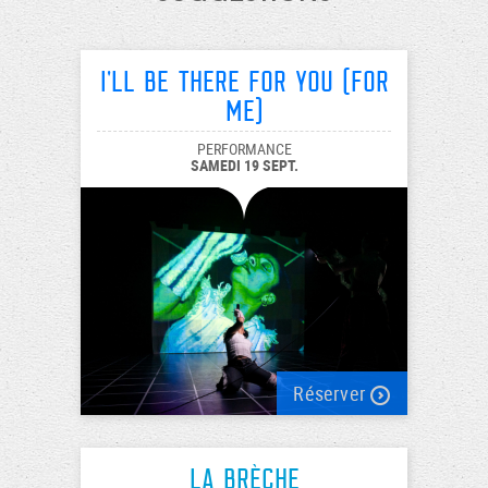
I'll be there for you (for
me)
PERFORMANCE
SAMEDI 19 SEPT.
Réserver
La Brèche