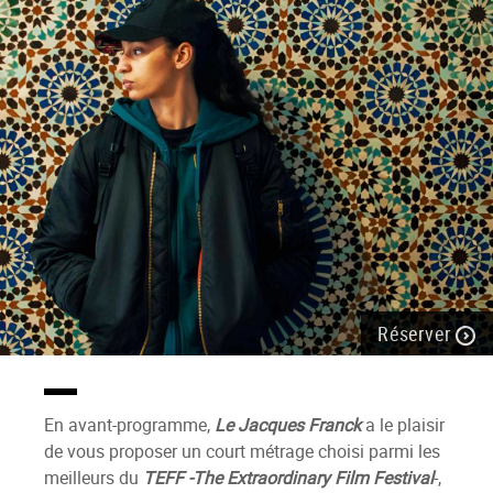
Réserver
En avant-programme,
Le Jacques Franck
a le plaisir
de vous proposer un court métrage choisi parmi les
meilleurs du
TEFF -The Extraordinary Film Festival
-,