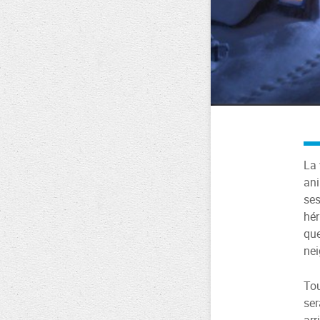
La 
ani
ses
hér
que
nei
Tou
ser