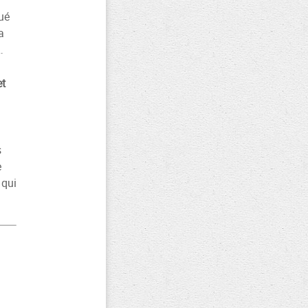
ué
a
…
et
s
e
 qui