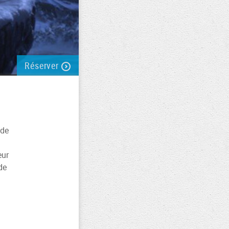
Réserver
 de
eur
de