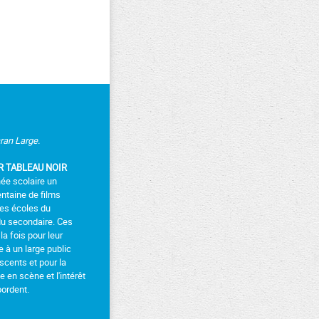
ran Large.
R TABLEAU NOIR
ée scolaire un
ntaine de films
des écoles du
u secondaire. Ces
la fois pour leur
 à un large public
scents et pour la
 en scène et l'intérêt
bordent.