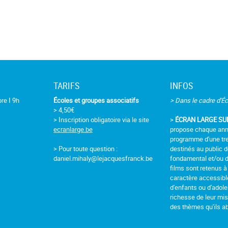
TARIFS
INFOS
re I 9h
Écoles et groupes associatifs
> Dans le cadre d'Éc
> 4,50€
> Inscription obligatoire via le site
>
ÉCRAN LARGE SU
ecranlarge.be
propose chaque ann
programme d'une tre
> Pour toute question :
destinés au public 
daniel.mihaly@lejacquesfranck.be
fondamental et/ou d
films sont retenus à 
caractère accessible
d'enfants ou d'adole
richesse de leur mise
des thèmes qu'ils a