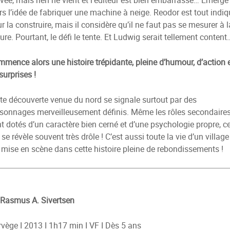
ivée, mais rien ne vient et l’éditeur est bien embarrassé… Émerge
rs l’idée de fabriquer une machine à neige. Reodor est tout indiq
r la construire, mais il considère qu’il ne faut pas se mesurer à l
ure. Pourtant, le défi le tente. Et Ludwig serait tellement content
mence alors une histoire trépidante, pleine d’humour, d’action 
surprises !
te découverte venue du nord se signale surtout par des
sonnages merveilleusement définis. Même les rôles secondaire
t dotés d’un caractère bien cerné et d’une psychologie propre, c
 se révèle souvent très drôle ! C’est aussi toute la vie d’un village
 mise en scène dans cette histoire pleine de rebondissements !
Rasmus A. Sivertsen
vège I 2013 I 1h17 min I VF I Dès 5 ans