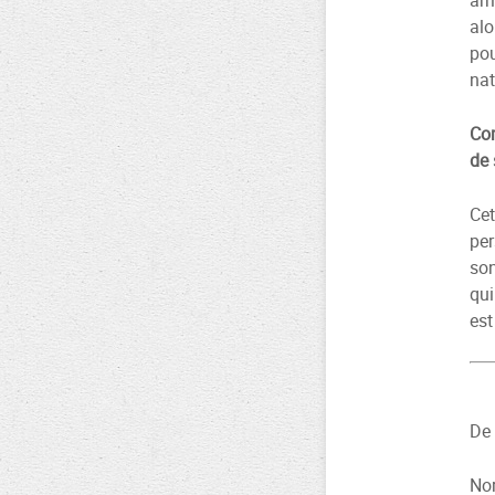
arr
alo
pou
nat
Com
de 
Cet
per
son
qui
est
De
Nor